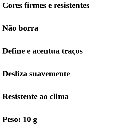
Olhos
Cores firmes e resistentes
-
Não borra
002
Black
Define e acentua traços
quantidade
Desliza suavemente
Resistente ao clima
Peso: 10 g