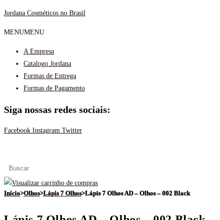
Ir
Jordana Cosméticos no Brasil
para
MENU
MENU
o
conteúdo
A Empresa
Catalogo Jordana
Formas de Entrega
Formas de Pagamento
Siga nossas redes sociais:
Facebook
Instagram
Twitter
Menu
Início
>
Olhos
>
Lápis 7 Olhos
>
Lápis 7 Olhos AD – Olhos – 002 Black
Lápis 7 Olhos AD – Olhos – 002 Black