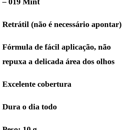
– 019 Mint
EE
-
Retrátil (não é necessário apontar)
Olhos
Fórmula de fácil aplicação, não
-
repuxa a delicada área dos olhos
019
Mint
Excelente cobertura
quantidade
Dura o dia todo
Peso: 10 g