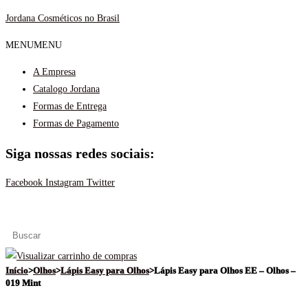
Ir
Jordana Cosméticos no Brasil
para
MENU
MENU
o
conteúdo
A Empresa
Catalogo Jordana
Formas de Entrega
Formas de Pagamento
Siga nossas redes sociais:
Facebook
Instagram
Twitter
Menu
Início
>
Olhos
>
Lápis Easy para Olhos
>
Lápis Easy para Olhos EE – Olhos –
019 Mint