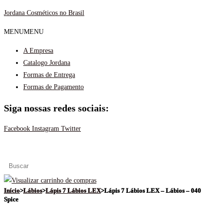
Ir
Jordana Cosméticos no Brasil
para
MENU
MENU
o
conteúdo
A Empresa
Catalogo Jordana
Formas de Entrega
Formas de Pagamento
Siga nossas redes sociais:
Facebook
Instagram
Twitter
Menu
Início
>
Lábios
>
Lápis 7 Lábios LEX
>
Lápis 7 Lábios LEX – Lábios – 040
Spice