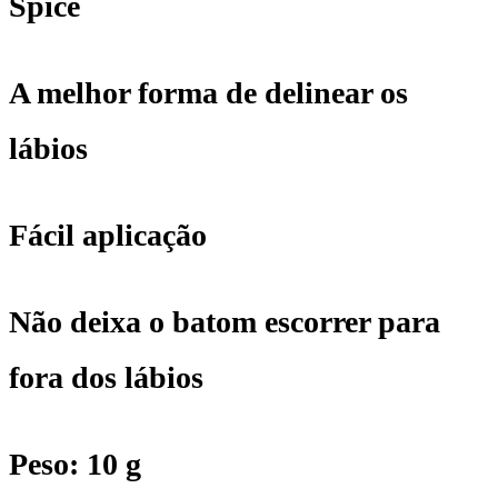
Spice
-
Lábios
A melhor forma de delinear os
-
lábios
040
Fácil aplicação
Spice
quantidade
Não deixa o batom escorrer para
fora dos lábios
Peso: 10 g