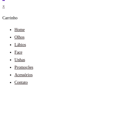
×
Carrinho
Home
Olhos
Lábios
Face
Unhas
Promoções
Acessórios
Contato