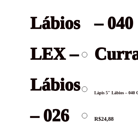
Lápis 5″ Lábios – 040 
R$
24,88