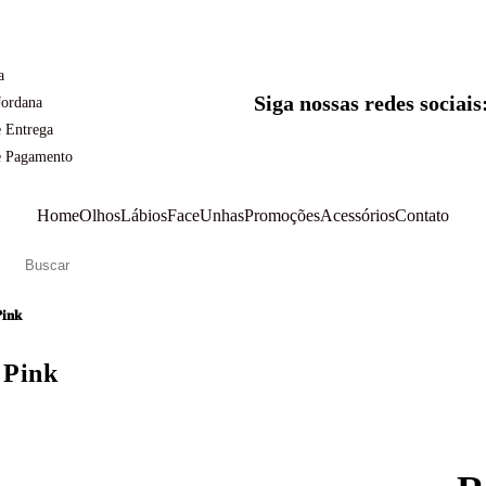
a
Siga nossas redes sociais
Jordana
 Entrega
e Pagamento
Home
Olhos
Lábios
Face
Unhas
Promoções
Acessórios
Contato
Pink
 Pink