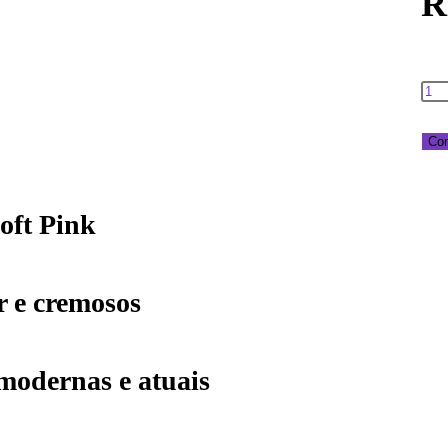
R
Co
oft Pink
er e cremosos
modernas e atuais