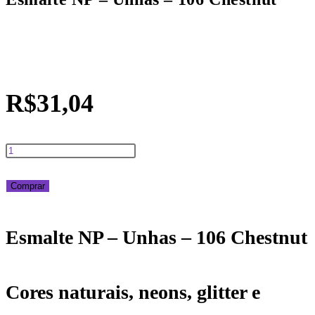
R$
31,04
Esmalte
NP
Comprar
-
Esmalte NP – Unhas – 106 Chestnut
Unhas
-
Cores naturais, neons, glitter e