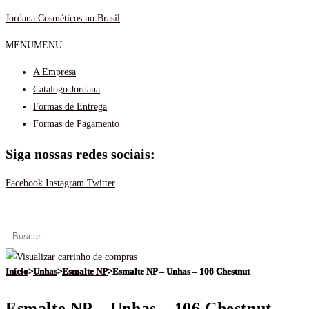
Ir
Jordana Cosméticos no Brasil
para
MENU
MENU
o
conteúdo
A Empresa
Catalogo Jordana
Formas de Entrega
Formas de Pagamento
Siga nossas redes sociais:
Facebook
Instagram
Twitter
Menu
Início
>
Unhas
>
Esmalte NP
>
Esmalte NP – Unhas – 106 Chestnut
Esmalte NP – Unhas – 106 Chestnut