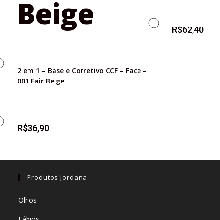
R$
62,40
2 em 1 – Base e Corretivo CCF – Face –
001 Fair Beige
R$
36,90
Produtos Jordana
Olhos
Lábios