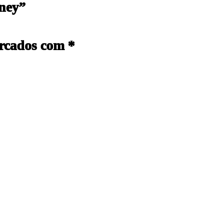
oney”
arcados com
*