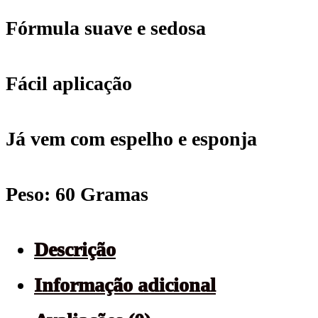
Face
Fórmula suave e sedosa
-
07
Fácil aplicação
Warm
Já vem com espelho e esponja
Honey
quantidade
Peso: 60 Gramas
Descrição
Informação adicional