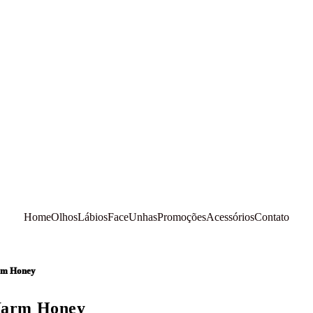
Home
Olhos
Lábios
Face
Unhas
Promoções
Acessórios
Contato
arm Honey
 Warm Honey