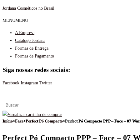
Ir
Jordana Cosméticos no Brasil
para
MENU
MENU
o
conteúdo
A Empresa
Catalogo Jordana
Formas de Entrega
Formas de Pagamento
Siga nossas redes sociais:
Facebook
Instagram
Twitter
Início
>
Face
>
Perfect Pó Compacto
>
Perfect Pó Compacto PPP – Face – 07 W
Perfect Pó Compacto PPP – Face – 07