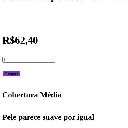
R$
62,40
Perfect
Pó
Comprar
Compacto
Cobertura Média
PPP
-
Pele parece suave por igual