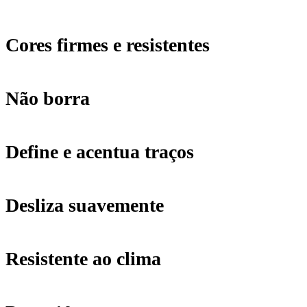
-
Olhos
Cores firmes e resistentes
-
Não borra
019
Plum
Define e acentua traços
Wine
Desliza suavemente
quantidade
Resistente ao clima