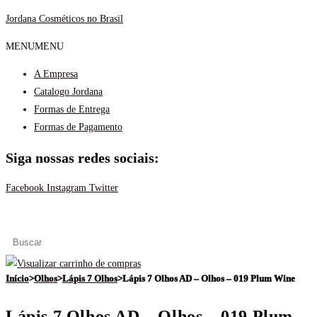
Ir
Jordana Cosméticos no Brasil
para
MENU
MENU
o
conteúdo
A Empresa
Catalogo Jordana
Formas de Entrega
Formas de Pagamento
Siga nossas redes sociais:
Facebook
Instagram
Twitter
Menu
Início
>
Olhos
>
Lápis 7 Olhos
>
Lápis 7 Olhos AD – Olhos – 019 Plum Wine
Lápis 7 Olhos AD – Olhos – 019 Plum