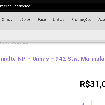
rmas de Pagamento
Olhos
Lábios
Face
Unhas
Promoções
Ace
 942 Stw. Marmalade
smalte NP – Unhas – 942 Stw. Marmala
R$
31,