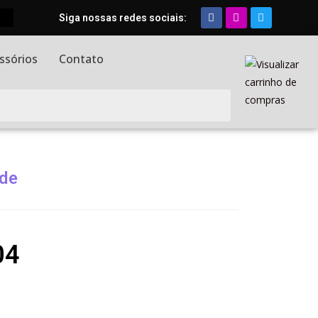
Siga nossas redes sociais:
ssórios
Contato
de
04