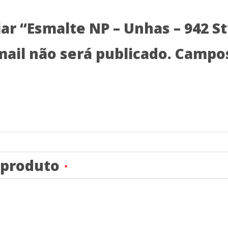
liar “Esmalte NP – Unhas – 942 
ail não será publicado.
Campos
o produto
*