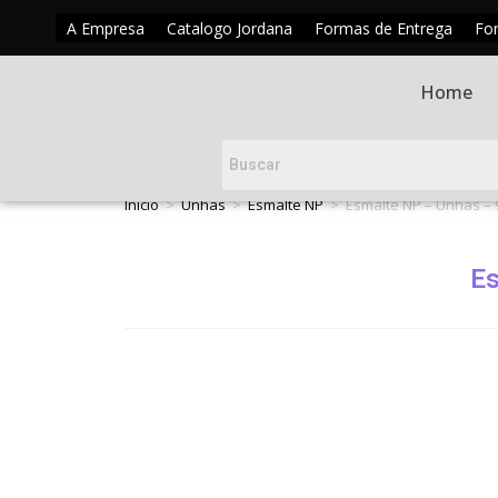
A Empresa
Catalogo Jordana
Formas de Entrega
Fo
Home
Início
>
Unhas
>
Esmalte NP
>
Esmalte NP – Unhas –
E