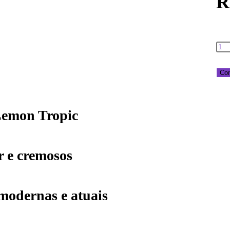
R
Co
Lemon Tropic
er e cremosos
modernas e atuais