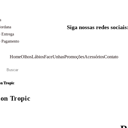
a
Siga nossas redes sociais
Jordana
 Entrega
e Pagamento
Home
Olhos
Lábios
Face
Unhas
Promoções
Acessórios
Contato
on Tropic
on Tropic