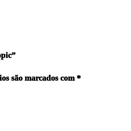
opic”
ios são marcados com
*