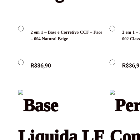
2 em 1 – Base e Corretivo CCF – Face
2 em 1 – 
– 004 Natural Beige
002 Class
R$
36,90
R$
36,9