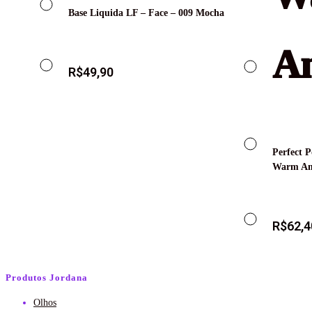
Base Liquida LF – Face – 009 Mocha
R$
49,90
Perfect 
Warm A
R$
62,4
Produtos Jordana
Olhos